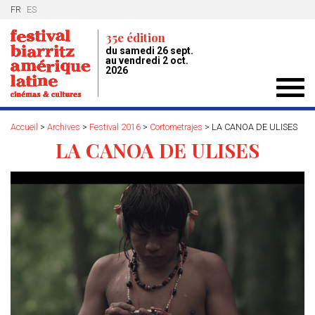
FR
ES
35e édition
du samedi 26 sept.
au vendredi 2 oct.
2026
Toggl
navig
Accueil
>
Archives
>
Festival 2016
>
Cortometrajes
>
LA CANOA DE ULISES
LA CANOA DE ULISES