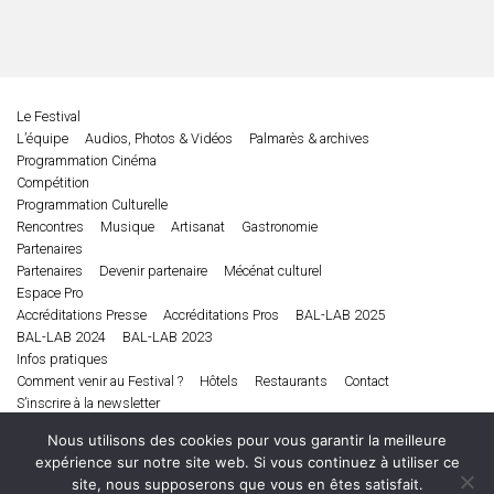
Le Festival
L’équipe
Audios, Photos & Vidéos
Palmarès & archives
Programmation Cinéma
Compétition
Programmation Culturelle
Rencontres
Musique
Artisanat
Gastronomie
Partenaires
Partenaires
Devenir partenaire
Mécénat culturel
Espace Pro
Accréditations Presse
Accréditations Pros
BAL-LAB 2025
BAL-LAB 2024
BAL-LAB 2023
Infos pratiques
Comment venir au Festival ?
Hôtels
Restaurants
Contact
S’inscrire à la newsletter
Edition 2025
Nous utilisons des cookies pour vous garantir la meilleure
Cinéma
Musique
Littérature
Débats d’idées
expérience sur notre site web. Si vous continuez à utiliser ce
Festival de Biarritz Amérique Latine © 2026
site, nous supposerons que vous en êtes satisfait.