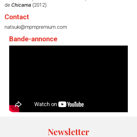
de
Chicama
(2012)
.
Contact
natsuki@
mpmpremium
.
com
Bande-annonce
Newsletter