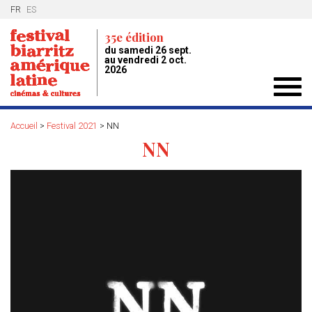
FR
ES
35e édition
du samedi 26 sept.
au vendredi 2 oct.
2026
Toggl
navig
Accueil
>
Festival 2021
>
NN
NN