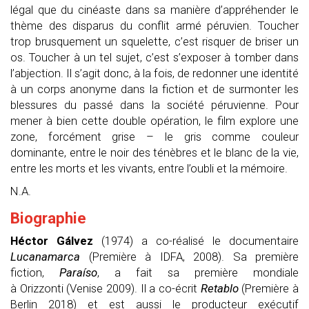
légal que du cinéaste dans sa manière d’appréhender le
thème des disparus du conflit armé péruvien. Toucher
trop brusquement un squelette, c’est risquer de briser un
os. Toucher à un tel sujet, c’
est
s’exposer à tomber dans
l’abjection. Il s’agit donc, à la fois, de redonner une identité
à un corps anonyme dans la fiction et de surmonter les
blessures du passé dans la société péruvienne. Pour
mener à bien cette double opération, le film explore une
zone, forcément grise – le gris comme couleur
dominante, entre le noir des ténèbres et le blanc de la vie,
entre les morts et les vivants, entre l’oubli et la mémoire.
N.A.
Biographie
Héctor
Gálvez
(1974) a co-réalisé le documentaire
Lucanamarca
(Première à IDFA, 2008). Sa première
fiction,
Paraíso
,
a fait sa première mondiale
à
Orizzonti
(Venise 2009). Il a co-écrit
Retablo
(
Première à
Berlin 2018) et est aussi le producteur exécutif