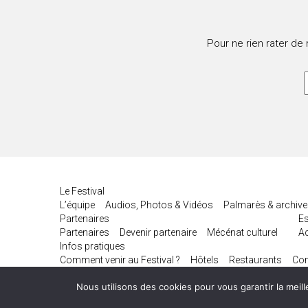
Pour ne rien rater de
Le Festival
L’équipe
Audios, Photos & Vidéos
Palmarès & archiv
Partenaires
E
Partenaires
Devenir partenaire
Mécénat culturel
Ac
Infos pratiques
Comment venir au Festival ?
Hôtels
Restaurants
Con
Festival de Biarritz Amérique Latine © 2026
Nous utilisons des cookies pour vous garantir la meill