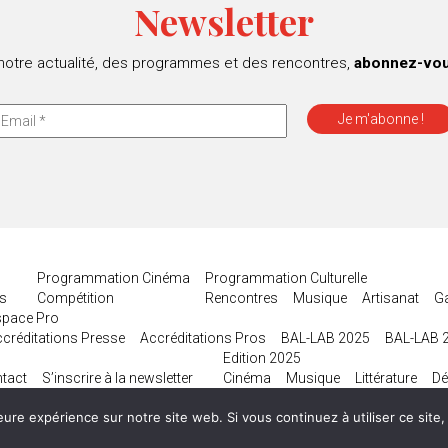
Newsletter
 notre actualité, des programmes et des rencontres,
abonnez-vous
Programmation Cinéma
Programmation Culturelle
es
Compétition
Rencontres
Musique
Artisanat
G
space Pro
créditations Presse
Accréditations Pros
BAL-LAB 2025
BAL-LAB 
Edition 2025
tact
S’inscrire à la newsletter
Cinéma
Musique
Littérature
Dé
eure expérience sur notre site web. Si vous continuez à utiliser ce sit