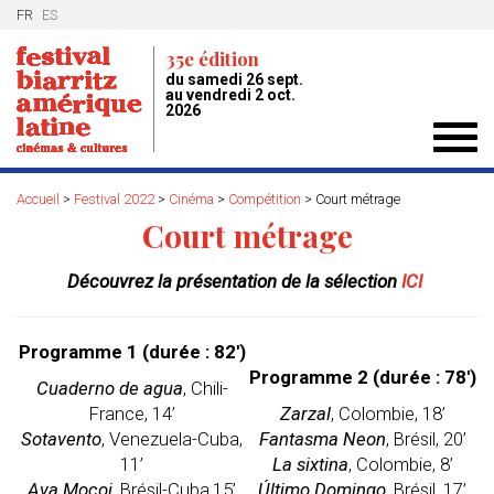
FR
ES
35e édition
du samedi 26 sept.
au vendredi 2 oct.
2026
Toggl
navig
Accueil
>
Festival 2022
>
Cinéma
>
Compétition
>
Court métrage
Court métrage
Découvrez la présentation de la sélection
ICI
Programme 1 (durée : 82′)
Programme 2 (durée : 78′)
Cuaderno de agua
, Chili-
France, 14’
Zarzal
, Colombie, 18’
Sotavento
, Venezuela-Cuba,
Fantasma Neon
, Brésil, 20’
11’
La sixtina
, Colombie, 8’
Ava Mocoi
, Brésil-Cuba,15’
Último Domingo
, Brésil, 17’