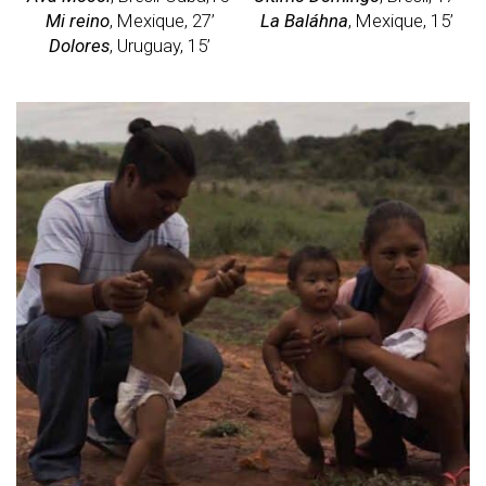
Mi reino
, Mexique, 27’
La Baláhna
, Mexique, 15’
Dolores
, Uruguay, 15’