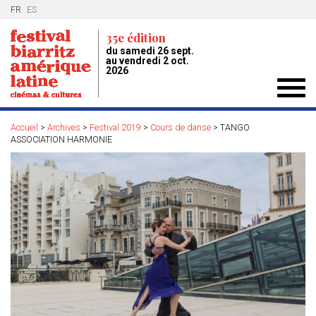
FR
ES
35e édition
du samedi 26 sept.
au vendredi 2 oct.
2026
Toggl
navig
Accueil
>
Archives
>
Festival 2019
>
Cours de danse
>
TANGO
ASSOCIATION HARMONIE