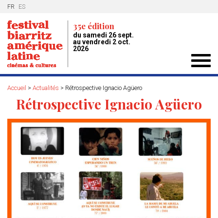
FR
ES
35e édition
du samedi 26 sept.
au vendredi 2 oct.
2026
Toggl
navig
Accueil
>
Actualités
>
Rétrospective Ignacio Agüero
Rétrospective Ignacio Agüero