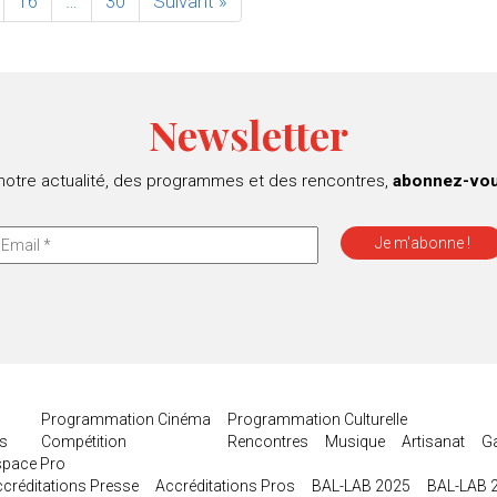
16
…
30
Suivant »
Newsletter
 notre actualité, des programmes et des rencontres,
abonnez-vous
Programmation Cinéma
Programmation Culturelle
es
Compétition
Rencontres
Musique
Artisanat
G
space Pro
créditations Presse
Accréditations Pros
BAL-LAB 2025
BAL-LAB 