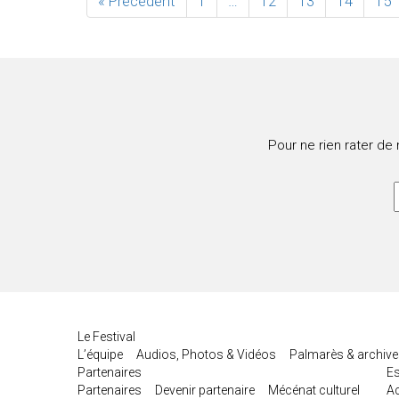
« Précédent
1
…
12
13
14
15
Pour ne rien rater de
Le Festival
L’équipe
Audios, Photos & Vidéos
Palmarès & archiv
Partenaires
E
Partenaires
Devenir partenaire
Mécénat culturel
Ac