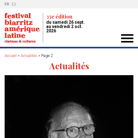
FR
ES
35e édition
du samedi 26 sept.
au vendredi 2 oct.
2026
Toggl
navig
Accueil
>
Actualités
>
Page 2
Actualités