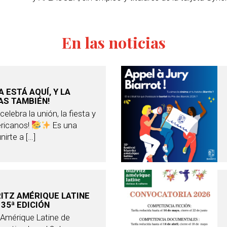
En las noticias
A ESTÁ AQUÍ, Y LA
AS TAMBIÉN!
elebra la unión, la fiesta y
ericanos!
Es una
nirte a […]
RITZ AMÉRIQUE LATINE
35ª EDICIÓN
z Amérique Latine de