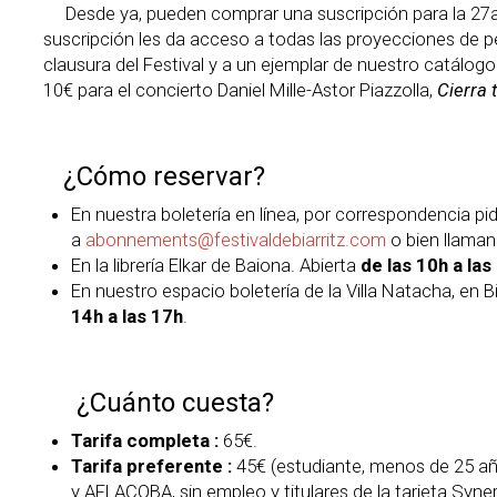
Desde ya, pueden comprar una suscripción para la 27a ed
suscripción les da acceso a todas las proyecciones de pe
clausura del Festival y a un ejemplar de nuestro catálog
10€ para el concierto Daniel Mille-Astor Piazzolla,
Cierra 
¿Cómo reservar?
En nuestra boletería en línea, por correspondencia p
a
abonnements@festivaldebiarritz.com
o bien llaman
En la librería Elkar de Baiona. Abierta
de las 10h a las
En nuestro espacio boletería de la Villa Natacha, en Bi
14h a las 17h
.
¿Cuánto cuesta?
Tarifa completa :
65€.
Tarifa preferente
:
45€ (estudiante, menos de 25 año
y AFLACOBA, sin empleo y titulares de la tarjeta Syner