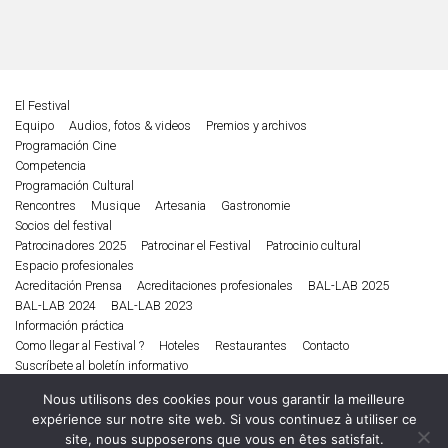
El Festival
Equipo
Audios, fotos & videos
Premios y archivos
Programación Cine
Competencia
Programación Cultural
Rencontres
Musique
Artesania
Gastronomie
Socios del festival
Patrocinadores 2025
Patrocinar el Festival
Patrocinio cultural
Espacio profesionales
Acreditación Prensa
Acreditaciones profesionales
BAL-LAB 2025
BAL-LAB 2024
BAL-LAB 2023
Información práctica
Como llegar al Festival ?
Hoteles
Restaurantes
Contacto
Suscríbete al boletín informativo
Edición 2025
Nous utilisons des cookies pour vous garantir la meilleure
Cine
Musique
Literatura
Debates conversatorio
expérience sur notre site web. Si vous continuez à utiliser ce
Festival de Biarritz América Latina © 2026
site, nous supposerons que vous en êtes satisfait.