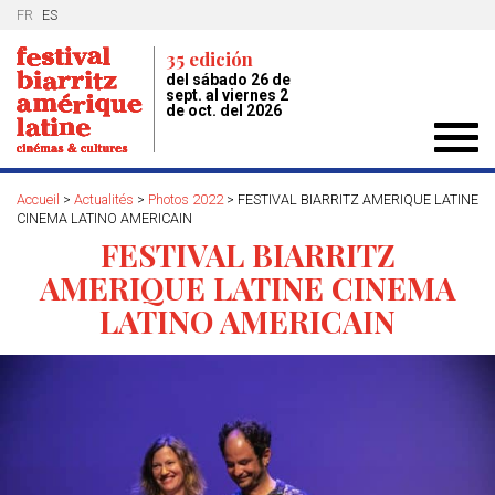
FR
ES
35 edición
del sábado 26 de
sept. al viernes 2
de oct. del 2026
Toggl
navig
Accueil
>
Actualités
>
Photos 2022
>
FESTIVAL BIARRITZ AMERIQUE LATINE
CINEMA LATINO AMERICAIN
FESTIVAL BIARRITZ
AMERIQUE LATINE CINEMA
LATINO AMERICAIN