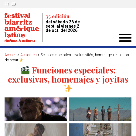
FR
ES
35 edición
del sábado 26 de
sept. al viernes 2
de oct. del 2026
Toggl
navig
Accueil
>
Actualités
>
Séances spéciales : exclusivités, hommages et coups
de cœur
Funciones especiales:
exclusivas, homenajes y joyitas