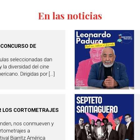
En las noticias
 CONCURSO DE
culas seleccionadas dan
 la diversidad del cine
ricano. Dirigidas por […]
R LOS CORTOMETRAJES
enden, nos conmueven y
rtometrajes a
ival Biarritz América