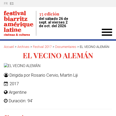
FR
ES
35 edición
del sábado 26 de
sept. al viernes 2
de oct. del 2026
Toggl
navig
Accueil
>
Archives
>
Festival 2017
>
Documentaires
>
EL VECINO ALEMÁN
EL VECINO ALEMÁN
Dirigida por Rosario Cervio, Martin Liji
2017
Argentine
Duración: 94'