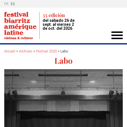
FR
ES
35 edición
del sábado 26 de
sept. al viernes 2
de oct. del 2026
Toggl
navig
Accueil
>
Archives
>
Festival 2020
>
Labo
Labo