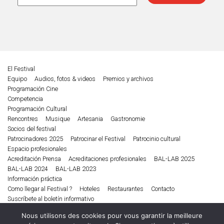
El Festival
Equipo
Audios, fotos & videos
Premios y archivos
Programación Cine
Competencia
Programación Cultural
Rencontres
Musique
Artesania
Gastronomie
Socios del festival
Patrocinadores 2025
Patrocinar el Festival
Patrocinio cultural
Espacio profesionales
Acreditación Prensa
Acreditaciones profesionales
BAL-LAB 2025
BAL-LAB 2024
BAL-LAB 2023
Información práctica
Como llegar al Festival ?
Hoteles
Restaurantes
Contacto
Suscríbete al boletín informativo
Edición 2025
Nous utilisons des cookies pour vous garantir la meilleure
Cine
Musique
Literatura
Debates conversatorio