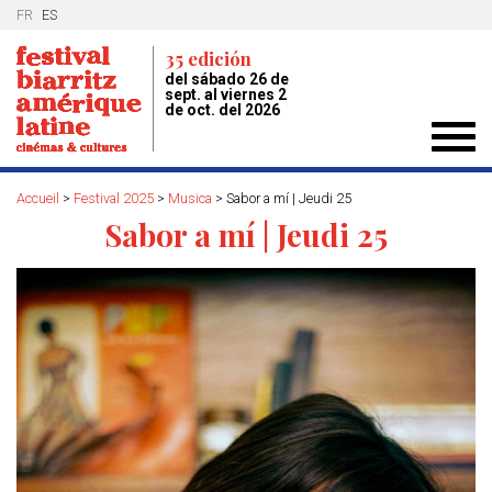
FR
ES
35 edición
del sábado 26 de
sept. al viernes 2
de oct. del 2026
Toggl
navig
Accueil
>
Festival 2025
>
Musica
>
Sabor a mí | Jeudi 25
Sabor a mí | Jeudi 25