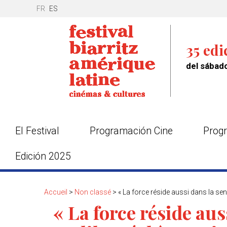
FR
ES
35 edi
del sábado
El Festival
Programación Cine
Progr
Edición 2025
Accueil
>
Non classé
>
« La force réside aussi dans la sens
« La force réside aus