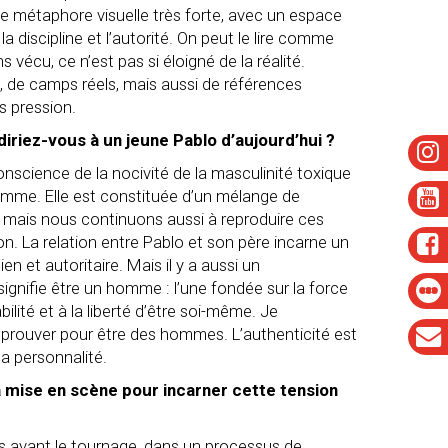
 une métaphore visuelle très forte, avec un espace
a discipline et l’autorité. On peut le lire comme
vécu, ce n’est pas si éloigné de la réalité.
s, de camps réels, mais aussi de références
s pression.
diriez-vous à un jeune Pablo d’aujourd’hui ?
onscience de la nocivité de la masculinité toxique
omme. Elle est constituée d’un mélange de
s, mais nous continuons aussi à reproduire ces
ion.
La relation entre Pablo et son père incarne un
en et autoritaire. Mais il y a aussi un
ignifie être un homme : l’une fondée sur la force
bilité et à la liberté d’être soi-même. Je
n à prouver pour être des hommes. L’authenticité est
a personnalité.
a mise en scène pour incarner cette tension
s avant le tournage, dans un processus de