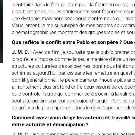
identitaire dans le film, j’ai opté pour la figure du camp,
clos, hiérarchisé, où les adolescents sont façonnés sous l
une dystopie, mais pour beaucoup d’entre nous qui l’avons 
Visuellement, je me suis inspiré de mes propres souvenir
cinématographiques montrant des groupes isolés et sou
Que reflète le conflit entre Pablo et son père ? Que 
J. M. C. :
Avec ce film, je souhaite que le public prenne c
lorsqu’elle s’impose comme la seule manière d’être un h
structures culturelles très anciennes, dont nous hériton
schémas aujourd’hui, parfois sans les remettre en quest
conflit générationnel : le père incarne un modèle plus anci
affrontement plus profond entre deux visions de ce que s
et le contrôle, l’autre qui commence à s’ouvrir à la vulnéra
souhaiterais dire aux jeunes d’aujourd’hui qu’il n’ont rie
ce qu’il y a de plus important dans le développement de s
Comment avez-vous dirigé les acteurs et travaillé l
entre autorité et émancipation ?
J. M. C. :
Nous avons beaucoup travaillé avec les acteur