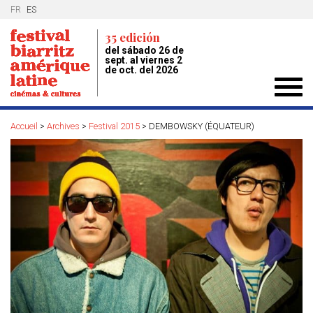
FR
ES
35 edición
del sábado 26 de
sept. al viernes 2
de oct. del 2026
Toggl
navig
Accueil
>
Archives
>
Festival 2015
>
DEMBOWSKY (ÉQUATEUR)