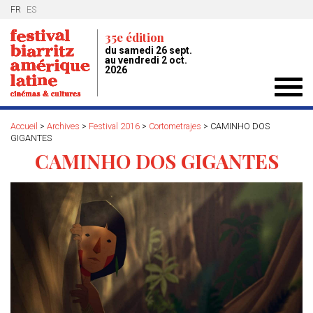
FR
ES
35e édition
du samedi 26 sept.
au vendredi 2 oct.
2026
Toggl
navig
Accueil
>
Archives
>
Festival 2016
>
Cortometrajes
>
CAMINHO DOS
GIGANTES
CAMINHO DOS GIGANTES