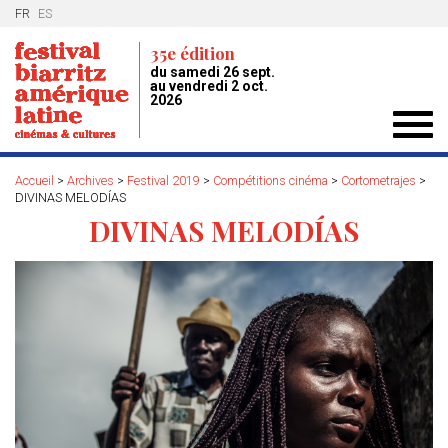
FR
ES
35e édition
du samedi 26 sept.
au vendredi 2 oct.
2026
Toggl
navig
Accueil
>
Archives
>
Festival 2019
>
Compétitions cinéma
>
Cortometrajes
>
DIVINAS MELODÍAS
DIVINAS MELODÍAS