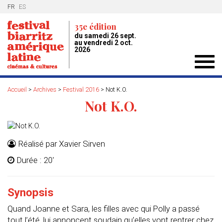
FR
ES
35e édition
du samedi 26 sept.
au vendredi 2 oct.
2026
Toggl
navig
Accueil
>
Archives
>
Festival 2016
>
Not K.O.
Not K.O.
Réalisé par Xavier Sirven
Durée : 20'
Synopsis
Quand Joanne et Sara, les filles avec qui Polly a passé
tout l’été, lui annoncent soudain qu’elles vont rentrer chez