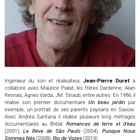
Ingénieur du son et réalisateur,
Jean-Pierre Duret
a
collaboré avec Maurice Pialat, les frères Dardenne, Alain
Resnais,
Agnes
Varda, JM. Straub
,
entre autres. En 1986, il
réalise son premier documentaire
Un beau jardin
par
exemple
, un portrait de ses parents paysans en Savoie.
Avec Andréa Santana il réalise
plusieurs long métrages
documentaires
au
Brésil:
Romances de terre et d’eau
(2001),
Le Rêve de S
ã
o Paulo
(2004),
Puisque Nous
Sommes Nés
(2008),
Rio de
Vozes
(2019).