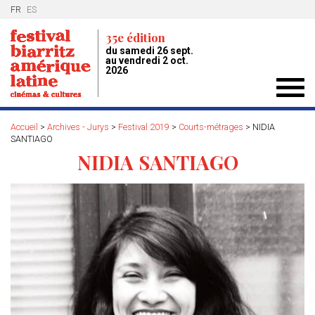
FR
ES
35e édition
du samedi 26 sept.
au vendredi 2 oct.
2026
Toggl
navig
Accueil
>
Archives - Jurys
>
Festival 2019
>
Courts-métrages
>
NIDIA
SANTIAGO
NIDIA SANTIAGO