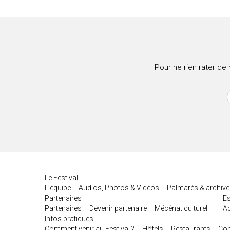
Pour ne rien rater de
Le Festival
L’équipe
Audios, Photos & Vidéos
Palmarès & archiv
Partenaires
E
Partenaires
Devenir partenaire
Mécénat culturel
Ac
Infos pratiques
Comment venir au Festival ?
Hôtels
Restaurants
Con