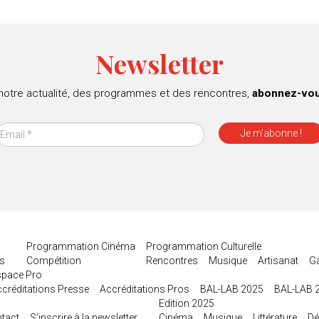
Newsletter
 notre actualité, des programmes et des rencontres,
abonnez-vous
Programmation Cinéma
Programmation Culturelle
es
Compétition
Rencontres
Musique
Artisanat
G
space Pro
créditations Presse
Accréditations Pros
BAL-LAB 2025
BAL-LAB 
Edition 2025
tact
S’inscrire à la newsletter
Cinéma
Musique
Littérature
Dé