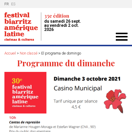
FR
ES
35e édition
du samedi 26 sept.
au vendredi 2 oct.
2026
Toggl
navig
Accueil
>
Non classé
>
El programa de domingo
Programme du dimanche