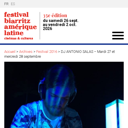
FR
ES
35e édition
du samedi 26 sept.
au vendredi 2 oct.
2026
Toggl
navig
Accueil
>
Archives
>
Festival 2016
>
DJ ANTONIO SALAS – Mardi 27 et
mercredi 28 septembre