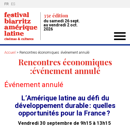
FR
ES
35e édition
du samedi 26 sept.
au vendredi 2 oct.
2026
Toggl
navig
Accueil
>
Rencontres économiques :événement annulé
Rencontres économiques
:événement annulé
Événement annulé
L’Amérique latine au défi du
développement durable : quelles
opportunités pour la France ?
Vendredi 30 septembre de 9h15 à 13h15