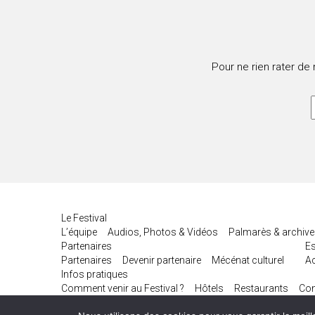
Pour ne rien rater de
Le Festival
L’équipe
Audios, Photos & Vidéos
Palmarès & archiv
Partenaires
E
Partenaires
Devenir partenaire
Mécénat culturel
Ac
Infos pratiques
Comment venir au Festival ?
Hôtels
Restaurants
Con
Festival de Biarritz Amérique Latine © 2026