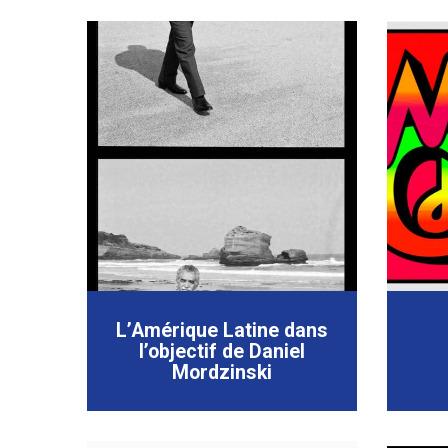
L’Amérique Latine dans
l’objectif de Daniel
Mordzinski