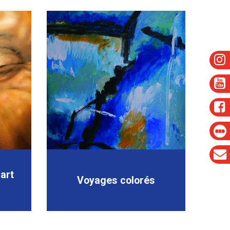
-art
Voyages colorés