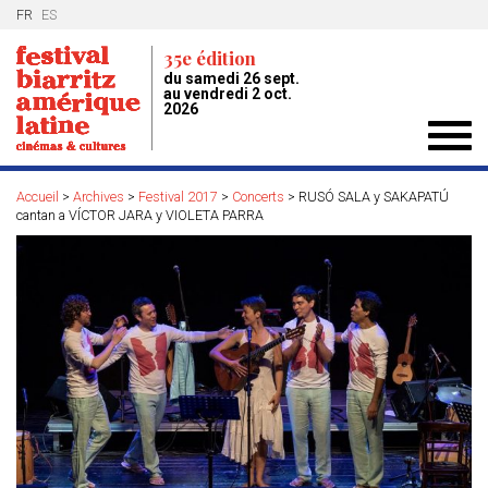
FR
ES
35e édition
du samedi 26 sept.
au vendredi 2 oct.
2026
Toggl
navig
Accueil
>
Archives
>
Festival 2017
>
Concerts
>
RUSÓ SALA y SAKAPATÚ
cantan a VÍCTOR JARA y VIOLETA PARRA