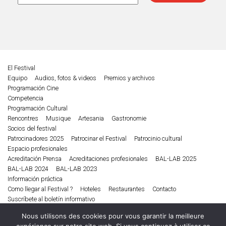
El Festival
Equipo
Audios, fotos & videos
Premios y archivos
Programación Cine
Competencia
Programación Cultural
Rencontres
Musique
Artesania
Gastronomie
Socios del festival
Patrocinadores 2025
Patrocinar el Festival
Patrocinio cultural
Espacio profesionales
Acreditación Prensa
Acreditaciones profesionales
BAL-LAB 2025
BAL-LAB 2024
BAL-LAB 2023
Información práctica
Como llegar al Festival ?
Hoteles
Restaurantes
Contacto
Suscríbete al boletín informativo
Edición 2025
Nous utilisons des cookies pour vous garantir la meilleure
Cine
Musique
Literatura
Debates conversatorio