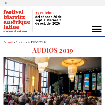
FR
ES
35 edición
del sábado 26 de
sept. al viernes 2
de oct. del 2026
Toggl
navig
Accueil
>
Audios
>
AUDIOS 2019
AUDIOS 2019